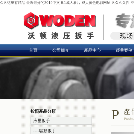
久久这里有精品-最近最好的2019中文-9.1成人看片-成人黄色电影网址-久久久久性
首頁
公司簡介
產品中心
經典案例
P
產
按照產品分類
Produc
液壓扳手
----驅動扳手