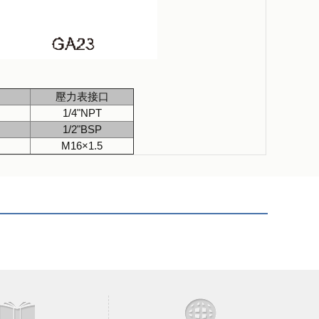
壓力表接口
1/4"NPT
1/2"BSP
M16×1.5