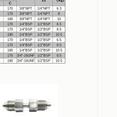
C
170
3/8"NPT
1/4"NPT
6.3
中空式液壓扳手
170
3/8"NPT
1/4"NPT
8
190
3/8"NPT
1/4"NPT
10
170
1/4"BSP
1/2"BSP
6.5
170
1/4"BSP
1/2"BSP
8.5
190
1/4"BSP
1/2"BSP
10.5
170
1/4"BSP
1/2"BSP
6.5
170
1/4"BSP
1/2"BSP
8.5
190
1/4"BSP
1/2"BSP
10.5
170
3/4"-16UNF
1/2"BSP
8.5
190
3/4"-16UNF
1/2"BSP
10.5