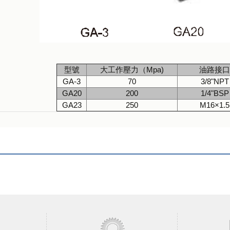
型號
大工作壓力（
Mpa)
油路接口
GA-3
70
3/8"NPT
GA20
200
1/4"BSP
GA23
250
M16×1.5