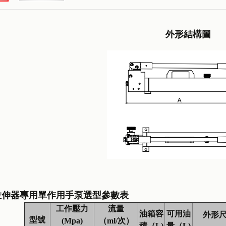
外形結構圖
專用單作用手泵選型參數表
工作壓力
流
量
油箱容
可用油
外形
型號
(Mpa)
（
ml/
次）
積（
L)
量（
L)