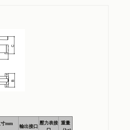
壓力表接
重量
尺寸
mm
輸出接口
口
（
kg)