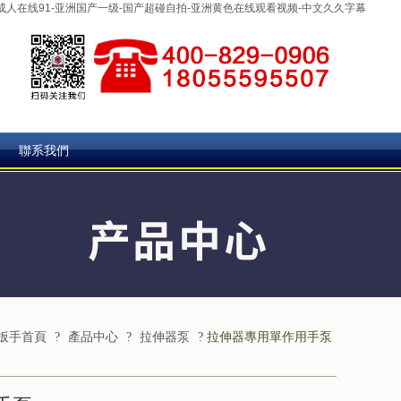
-成人在线91-亚洲国产一级-国产超碰自拍-亚洲黄色在线观看视频-中文久久字幕
聯系我們
扳手首頁
?
產品中心
?
拉伸器泵
?
拉伸器專用單作用手泵