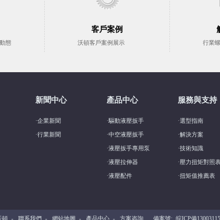
客戶案例
動態
沃頓客戶案例展示
行業
新聞中心
產品中心
服務與支持
·
企業新聞
·
驅動液壓扳手
·
選型指南
·
行業新聞
·
中空液壓扳手
·
解決方案
·
液壓扳手專用泵
·
技術知識
·
液壓拉伸器
·
壓力扭矩對照
·
液壓配件
·
扭矩值推薦表
沃頓
-
聯系我們
-
網站地圖
-
產品中心
-
方案咨詢
備案號:
皖ICP備1300311