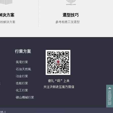
解決方案
選型技巧
螺栓解決方案
參考相應工況選型
行業方案
·
風電行業
·
石油天然氣
·
冶金行業
表
·
造船行業
·
化工行業
·
礦山機械行業
5號-1