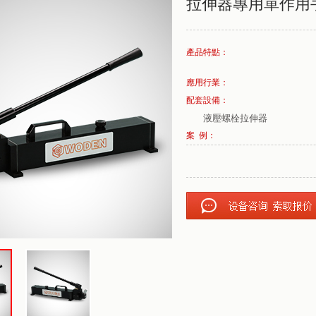
拉伸器專用單作用
產品特點：
應用行業：
配套設備：
液壓螺栓拉伸器
案 例：