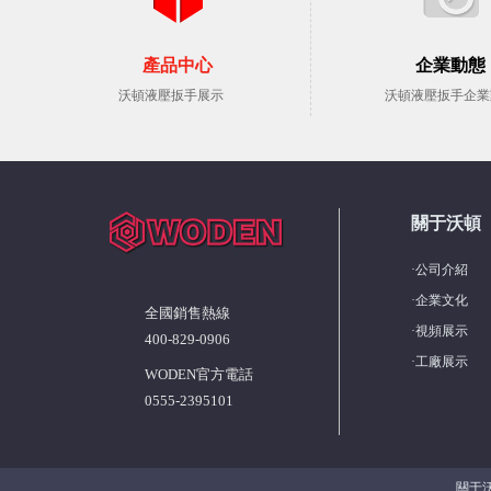
產品中心
企業動態
沃頓液壓扳手展示
沃頓液壓扳手企業
關于沃頓
·
公司介紹
·
企業文化
全國銷售熱線
·
視頻展示
400-829-0906
·
工廠展示
WODEN官方電話
0555-2395101
關于