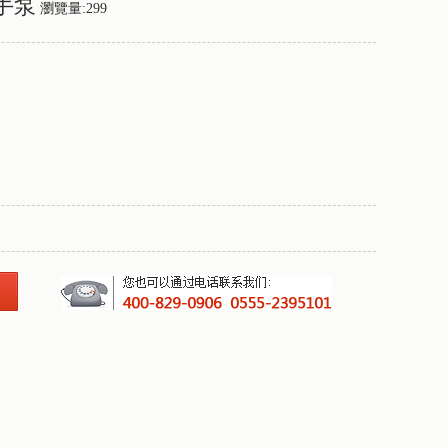
手泵
瀏覽量:299